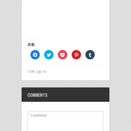
共有:
Facebook
ク
ク
ク
ク
で
リ
リ
リ
リ
共
ッ
ッ
ッ
ッ
有
ク
ク
ク
ク
す
し
し
し
し
る
て
て
て
て
13年 ago in
に
Twitter
Pocket
Pinterest
Tumblr
は
で
で
で
で
ク
共
シ
共
共
リ
有
ェ
有
有
ッ
(新
ア
(新
(新
ク
し
(新
し
し
COMMENTS
し
い
し
い
い
て
ウ
い
ウ
ウ
く
ィ
ウ
ィ
ィ
だ
ン
ィ
ン
ン
さ
ド
ン
ド
ド
い
ウ
ド
ウ
ウ
(新
で
ウ
で
で
し
開
で
開
開
い
き
開
き
き
ウ
ま
き
ま
ま
ィ
す)
ま
す)
す)